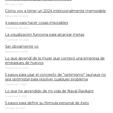
January 1, 2024
Cómo voy a tener un 2024 intencionalmente memorable
December 18, 2023
4 pasos para hacer cosas imposibles
November 28, 2023
La visualización funciona para alcanzar metas
November 30, 2023
Ser obviamente yo
September 2, 2024
Lo que aprendí de la mujer que compró una empresa de
empaques de huevos
November 10, 2023
5 pasos para usar el concepto de "optimismo" (aunque no
sea optimista) para resolver cualquier problema
November 1, 2023
Lo que he aprendido de mi vida de Naval Ravikant
November 5, 2023
5 pasos para definir su fórmula personal de éxito
October 25, 2023