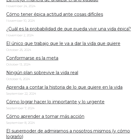
November 24, 2024
Cómo tener épica actitud ante cosas difíciles
November 10, 2024
¿Cuál es la probabilidad de que pueda vivir una vida épica?
November 2, 2024
El único que trabajo que le va a dar la vida que quiere
October 25, 2024
Conformarse es la meta
October 13, 2024
Ningún plan sobrevive la vida real
October 6, 2024
Aprenda a contar la historia de lo que quiere en la vida
September 22, 2024
Cómo lograr hacer lo importante y lo urgente
September 7, 2024
Cómo aprender a tomar más acción
September 8, 2024
El superpoder de admirarnos a nosotros mismos (y cómo
lograrlo)