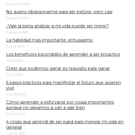
August 24, 2024
No quiero obsesionarme para ser exitoso, pero casi
August 10, 2024
¿Vale la pena analizar si mi vida puede ser mejor?
August 2, 2024
La habilidad más importante: entusiasmo
July 25, 2024
Los beneficios escondidos de aprender a ser proactivo
July 11, 2024
Creer que podemos ganar es requisito para ganar
July 5, 2024
6 pasos prácticos para manifestar el futuro que quieren
vivir
June 30, 2024
Cómo aprender a esforzarse por cosas importantes
aunque no sepamos si van a salir bien
June 21, 2024
4 cosas que aprendí de ser papá para mejorar mi vida en
general
June 16, 2024