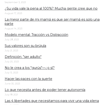
September 3, 2023
¿Su vida vale la pena al 100%? Mucha gente cree que no
August 17, 2023
La mejor parte de mi mamá es que ser mamá es solo una
parte
August 14, 2023
Modelo mental: Tracción vs Distracción
July 29, 2023
Sus valores son su brújula
July 21, 2023
Definición: "ser adulto"
July 20, 2023
No le crea a los "gurús"—¿o sí?
July 13, 2023
Hacer las paces con la suerte
June 30, 2023
Lo que necesita antes de poder tener autonomía
July 19, 2021
Las 4 libertades que necesitamos para vivir una vida plena