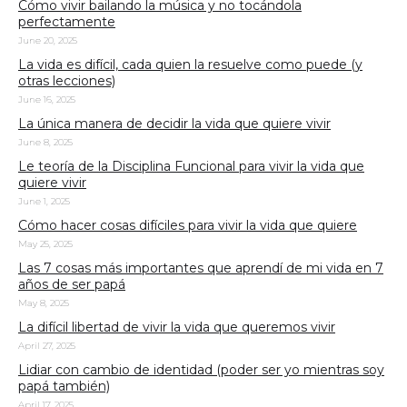
Cómo vivir bailando la música y no tocándola
perfectamente
June 20, 2025
La vida es difícil, cada quien la resuelve como puede (y
otras lecciones)
June 16, 2025
La única manera de decidir la vida que quiere vivir
June 8, 2025
Le teoría de la Disciplina Funcional para vivir la vida que
quiere vivir
June 1, 2025
Cómo hacer cosas difíciles para vivir la vida que quiere
May 25, 2025
Las 7 cosas más importantes que aprendí de mi vida en 7
años de ser papá
May 8, 2025
La difícil libertad de vivir la vida que queremos vivir
April 27, 2025
Lidiar con cambio de identidad (poder ser yo mientras soy
papá también)
April 17, 2025